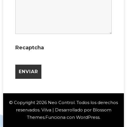
Recaptcha
© Copyright 2026
Neo Control
. Todos los derechos
reservados.
Vilva | Desarrollado por
Blossom
Themes
.Funciona con
WordPress
.